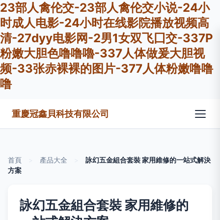
23部人禽伦交-23部人禽伦交小说-24小
时成人电影-24小时在线影院播放视频高
清-27dyy电影网-2男1女双飞囗交-337P
粉嫩大胆色噜噜嚕-337人体做爰大胆视
频-33张赤裸裸的图片-377人体粉嫩噜噜
噜
重慶冠鑫貝科技有限公司
首頁
>
產品大全
>
詠幻五金組合套裝 家用維修的一站式解決
方案
詠幻五金組合套裝 家用維修的