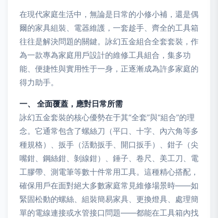
在現代家庭生活中，無論是日常的小修小補，還是偶
爾的家具組裝、電器維護，一套趁手、齊全的工具箱
往往是解決問題的關鍵。詠幻五金組合全套套裝，作
為一款專為家庭用戶設計的維修工具組合，集多功
能、便捷性與實用性于一身，正逐漸成為許多家庭的
得力助手。
一、 全面覆蓋，應對日常所需
詠幻五金套裝的核心優勢在于其“全套”與“組合”的理
念。它通常包含了螺絲刀（平口、十字、內六角等多
種規格）、扳手（活動扳手、開口扳手）、鉗子（尖
嘴鉗、鋼絲鉗、剝線鉗）、錘子、卷尺、美工刀、電
工膠帶、測電筆等數十件常用工具。這種精心搭配，
確保用戶在面對絕大多數家庭常見維修場景時——如
緊固松動的螺絲、組裝簡易家具、更換燈具、處理簡
單的電線連接或水管接口問題——都能在工具箱內找